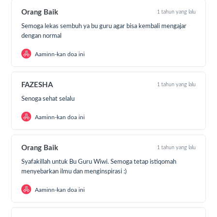
jauh berbeda saat beliau menjadi relawan yang rela
Orang Baik
1 tahun yang lalu
ditempatkan mengajar di beranda Indonesia di
Nunukan pada tahun 2014 melalui program Sekolah
Semoga lekas sembuh ya bu guru agar bisa kembali mengajar
dengan normal
Guru Indonesia.
Aaminn-kan doa ini
FAZESHA
1 tahun yang lalu
Senoga sehat selalu
Aaminn-kan doa ini
Orang Baik
1 tahun yang lalu
Syafakillah untuk Bu Guru Wiwi. Semoga tetap istiqomah
menyebarkan ilmu dan menginspirasi :)
Aaminn-kan doa ini