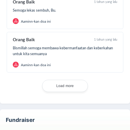
Orang Baik
1 tahun yang lalu
Meski sedang sakit, ia tetap membimbing anak-anak
belajar bahasa Inggris, membuktikan bahwa ilmu
Semoga lekas sembuh, Bu.
adalah cahaya yang tak akan padam meski raga
Aaminn-kan doa ini
melemah.
Orang Baik
1 tahun yang lalu
Bismillah semoga membawa kebermanfaatan dan keberkahan
untuk kita semuanya
Aaminn-kan doa ini
Load more
Fundraiser
Kini, beliau butuh uluran tangan kita. Dengan kondisi