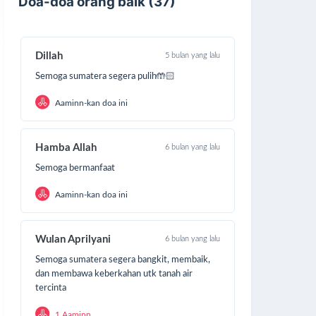
Doa-doa orang baik (37)
Dillah
5 bulan yang lalu
Semoga sumatera segera pulih🤲🏻
Aaminn-kan doa ini
Hamba Allah
6 bulan yang lalu
Semoga bermanfaat
Aaminn-kan doa ini
Wulan Aprilyani
6 bulan yang lalu
Semoga sumatera segera bangkit, membaik,
dan membawa keberkahan utk tanah air
tercinta
1 Aaminn