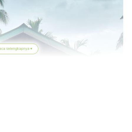
aca selengkapnya ▾