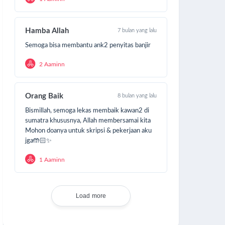
Hamba Allah
7 bulan yang lalu
Semoga bisa membantu ank2 penyitas banjir
2 Aaminn
Orang Baik
8 bulan yang lalu
Bismillah, semoga lekas membaik kawan2 di
sumatra khususnya, Allah membersamai kita
Mohon doanya untuk skripsi & pekerjaan aku
jga🤲🏻✨️
1 Aaminn
Load more