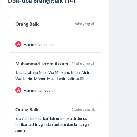
Doa-doa orang baik (14)
Orang Baik
2 bulan yang lalu
-
Aaminn-kan doa ini
Muhammad Ikrom Azzam
5 bulan yang lalu
Taqabalallahu Mina Wa Minkum. Minal Aidin
Wal Faizin. Mohon Maaf Lahir Batin 🙏🏻
Aaminn-kan doa ini
Orang Baik
5 bulan yang lalu
Yaa Allah selesaikan lah urusanku di dunia,
berikan akhir yg indah untuku dan keluarga
aamiin