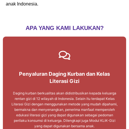
anak Indonesia.
APA YANG KAMI LAKUKAN?
Penyaluran Daging Kurban dan Kelas
Penyaluran Daging Kurban dan Kelas
Literasi Gizi
Literasi Gizi
Daging kurban berkualitas akan didistribusikan kepada keluarga
Daging kurban berkualitas akan didistribusikan kepada keluarga
rentan gizi di 12 wilayah di Indonesia. Selain itu terdapat Kelas
rentan gizi di 12 wilayah di Indonesia. Selain itu terdapat Kelas
Literasi Gizi dengan menggunakan metode yang mudah dipahami,
Literasi Gizi dengan menggunakan metode yang mudah dipahami,
bermakna dan menyenangkan, penerima manfaat memperoleh
bermakna dan menyenangkan, penerima manfaat memperoleh
edukasi literasi gizi yang dapat digunakan sebagai pedoman
edukasi literasi gizi yang dapat digunakan sebagai pedoman
perilaku konsumsi di keluarga. Dilengkapi juga Modul KLiK-Gizi
perilaku konsumsi di keluarga. Dilengkapi juga Modul KLiK-Gizi
yang dapat digunakan bersama anak.
yang dapat digunakan bersama anak.