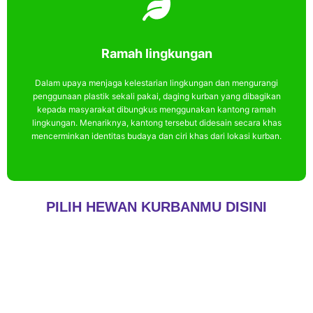
Ramah lingkungan
Ramah lingkungan
Dalam upaya menjaga kelestarian lingkungan dan mengurangi
Dalam upaya menjaga kelestarian lingkungan dan mengurangi
penggunaan plastik sekali pakai, daging kurban yang dibagikan
penggunaan plastik sekali pakai, daging kurban yang dibagikan
kepada masyarakat dibungkus menggunakan kantong ramah
kepada masyarakat dibungkus menggunakan kantong ramah
lingkungan. Menariknya, kantong tersebut didesain secara khas
lingkungan. Menariknya, kantong tersebut didesain secara khas
mencerminkan identitas budaya dan ciri khas dari lokasi kurban.
mencerminkan identitas budaya dan ciri khas dari lokasi kurban.
PILIH HEWAN KURBANMU DISINI