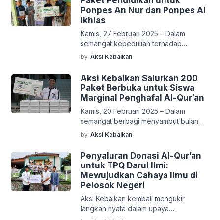
Paket Pendidikan untuk
serta pembagian School Kit, anak-anak
Ponpes An Nur dan Ponpes Al
kembali tersenyum, merasa aman, dan
Ikhlas
berani melangkah untuk terus belajar.
Kamis, 27 Februari 2025 – Dalam
Bukan hanya tas dan buku yang
semangat kepedulian terhadap
mereka terima, tetapi juga perhatian,
pendidikan, program Aksi Kebaikan
pendampingan, dan harapan […]
by
Aksi Kebaikan
telah menyalurkan sebanyak 100 paket
pendidikan kepada santri di Pondok
Aksi Kebaikan Salurkan 200
Pesantren An Nur dan Pondok
Paket Berbuka untuk Siswa
Pesantren Al Ikhlas, yang berlokasi di
Marginal Penghafal Al-Qur’an
Cianjur. Kegiatan ini bertujuan untuk
Kamis, 20 Februari 2025 – Dalam
mendukung pendidikan anak-anak
semangat berbagi menyambut bulan
santri yang berasal dari keluarga
suci Ramadan, Aksi Kebaikan telah
kurang mampu agar semakin semangat
by
Aksi Kebaikan
menyalurkan sebanyak 200 paket
dalam menuntut ilmu […]
berbuka puasa kepada siswa marginal
Penyaluran Donasi Al-Qur’an
penghafal Al-Qur’an di sekolah SMART
untuk TPQ Darul Ilmi:
Ekselensia Indonesia. Kegiatan ini
Mewujudkan Cahaya Ilmu di
berlangsung dengan penuh
Pelosok Negeri
kehangatan dan kebersamaan, dihadiri
Aksi Kebaikan kembali mengukir
oleh para pengurus, relawan, serta
langkah nyata dalam upaya
para siswa penerima manfaat. Acara
mendukung pendidikan agama di
yang berlangsung pada Kamis sore […]