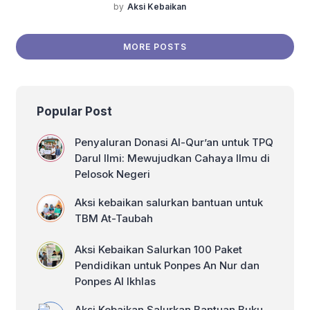
(PSB LPI DD) memberikan layanan
atas kegiatan buka puasa bersama.
by
Aksi Kebaikan
kotak ilmu pada Komunitas, PAUD/TPA
Mereka sangat senang dan bersyukur
& TBM. Program kotak ilmu merupakan
karena mendapatkan berkah […]
program untuk memberikan akses buku
MORE POSTS
bacaan kepada TBM, PAUD/TPA
sekitar LPI Dompet Dhuafa agar
masyarakat dalam mengakses buku
bacaan yang berkualitas sehingga
Popular Post
dapat meningkatkan minat baca
masyarakat. Kegiatan ini merupakan
penyaluran […]
Penyaluran Donasi Al-Qur’an untuk TPQ
Darul Ilmi: Mewujudkan Cahaya Ilmu di
Pelosok Negeri
Aksi kebaikan salurkan bantuan untuk
TBM At-Taubah
Aksi Kebaikan Salurkan 100 Paket
Pendidikan untuk Ponpes An Nur dan
Ponpes Al Ikhlas
Aksi Kebaikan Salurkan Bantuan Buku