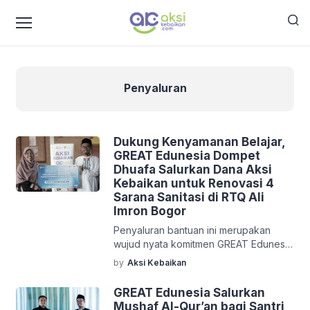
Penyaluran
Dukung Kenyamanan Belajar,
GREAT Edunesia Dompet
Dhuafa Salurkan Dana Aksi
Kebaikan untuk Renovasi 4
Sarana Sanitasi di RTQ Ali
Imron Bogor
Penyaluran bantuan ini merupakan
wujud nyata komitmen GREAT Edunesia
Dompet Dhuafa dalam menghadirkan
by
Aksi Kebaikan
dampak sosial yang berkelanjutan di
bidang pendidikan keagamaan
GREAT Edunesia Salurkan
berbasis masyarakat. RTQ Ali Imron
Mushaf Al-Qur’an bagi Santri