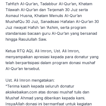
Tahfizh Al-Qur’an, Tadabbur Al-Qur’an, Khatam
Tilawah Al-Qur’an dan Terjemah 30 Juz serta
Asmaul Husna, Khatam Menulis Al-Qur’an
MushafQu 30 Juz, Sanadisasi Hafalan Al-Qur’an 30
Juz riwayat Hafsh ‘an ‘Ashim, serta program
standarisasi bacaan guru Al-Qur’an yang bersanad
hingga Rasulullah Saw.
Ketua RTQ AQL Ali Imron, Ust. Ali Imron,
menyampaikan apresiasi kepada para donatur yang
telah berpartisipasi dalam program donasi mushaf
Al-Qur’an tersebut.
Ust. Ali Imron mengatakan:
“Terima kasih kepada seluruh donatur
aksikebaikan.com atas donasi mushaf tulis dan
Mushaf Ahmad yang diberikan kepada kami.
InsyaAllah donasi ini bermanfaat untuk kegiatan