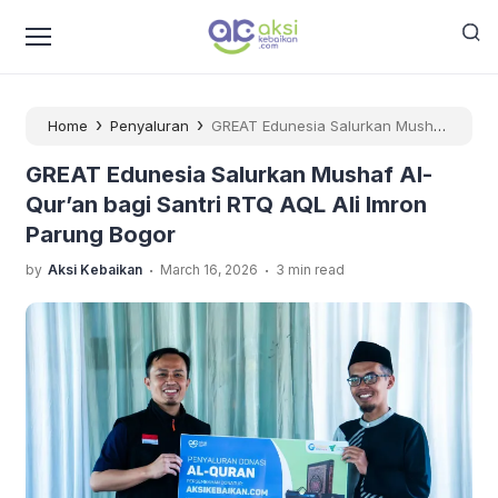
›
›
Home
Penyaluran
GREAT Edunesia Salurkan Mushaf
Al-Qur’an bagi Santri RTQ AQL Ali Imron Parung Bogor
GREAT Edunesia Salurkan Mushaf Al-
Qur’an bagi Santri RTQ AQL Ali Imron
Parung Bogor
.
.
by
Aksi Kebaikan
March 16, 2026
3 min read