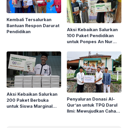
Kembali Tersalurkan
Bantuan Respon Darurat
Aksi Kebaikan Salurkan
Pendidikan
100 Paket Pendidikan
untuk Ponpes An Nur
dan Ponpes Al Ikhlas
Aksi Kebaikan Salurkan
Penyaluran Donasi Al-
200 Paket Berbuka
Qur’an untuk TPQ Darul
untuk Siswa Marginal
Ilmi: Mewujudkan Cahaya
Penghafal Al-Qur’an
Ilmu di Pelosok Negeri