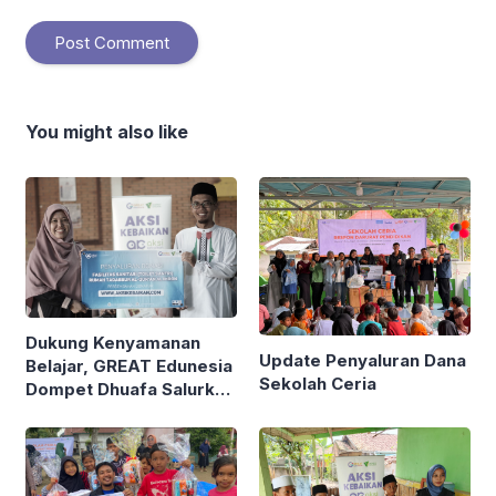
You might also like
Dukung Kenyamanan
Update Penyaluran Dana
Belajar, GREAT Edunesia
Sekolah Ceria
Dompet Dhuafa Salurkan
Dana Aksi Kebaikan
untuk Renovasi 4 Sarana
Sanitasi di RTQ Ali Imron
Bogor