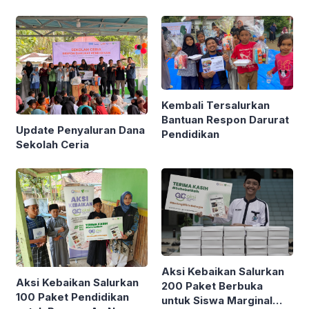
AQL Ali Imron Parung
Dana Aksi Kebaikan
Bogor
untuk Renovasi 4 Sarana
Sanitasi di RTQ Ali Imron
Bogor
Kembali Tersalurkan
Bantuan Respon Darurat
Update Penyaluran Dana
Pendidikan
Sekolah Ceria
Aksi Kebaikan Salurkan
Aksi Kebaikan Salurkan
200 Paket Berbuka
100 Paket Pendidikan
untuk Siswa Marginal