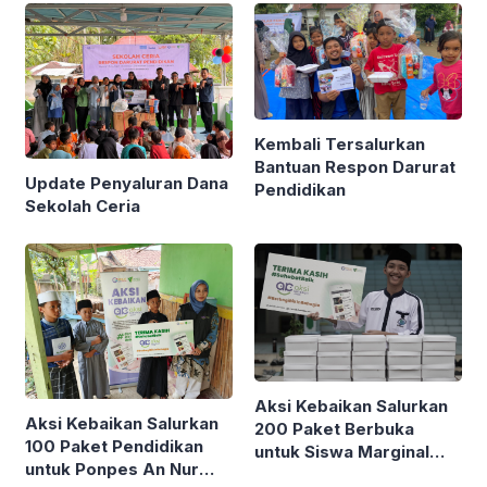
untuk Renovasi 4 Sarana
Sanitasi di RTQ Ali Imron
Bogor
Kembali Tersalurkan
Bantuan Respon Darurat
Update Penyaluran Dana
Pendidikan
Sekolah Ceria
Aksi Kebaikan Salurkan
Aksi Kebaikan Salurkan
200 Paket Berbuka
100 Paket Pendidikan
untuk Siswa Marginal
untuk Ponpes An Nur
Penghafal Al-Qur’an